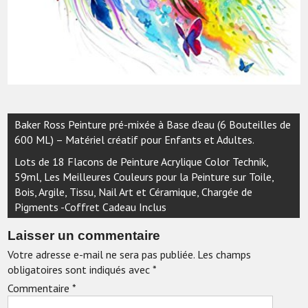
Navigation
Baker Ross Peinture pré-mixée à Base d’eau (6 Bouteilles de
de
600 ML) – Matériel créatif pour Enfants et Adultes.
l’article
Lots de 18 Flacons de Peinture Acrylique Color Technik,
59ml, Les Meilleures Couleurs pour la Peinture sur Toile,
Bois, Argile, Tissu, Nail Art et Céramique, Chargée de
Pigments -Coffret Cadeau Inclus
Laisser un commentaire
Votre adresse e-mail ne sera pas publiée.
Les champs
obligatoires sont indiqués avec
*
Commentaire
*