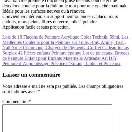
travaux. Une première couche en guise de sous-couche et une
deuxième couche pour la finition le tout pour une opacité maximale.
Idéale pour les surfaces neuves ou à rénover.
Convient en intérieur, sur support neuf ou ancien : placo, murs
enduits, murs peints, fibres de verre, toile à peindre.
Application facile et sans projection.
Navigation
Lots de 18 Flacons de Peinture Acrylique Color Technik, 59ml, Les
Meilleures Couleurs pour la Peinture sur Toile, Bois, Argile, Tissu,
de
Nail Art et Céramique, Chargée de Pigments -Coffret Cadeau Inclus
l’article
Surplex 42 Pièces enfants Peinture éponge Lot de pinceaux, Brosses
de Peinture Enfant pour Enfants Maternelle Artisanat Art DIY
Peinture d’Apprentissage Précoce d’Enfant, Tablier et Pinceaux
Laisser un commentaire
Votre adresse e-mail ne sera pas publiée.
Les champs obligatoires
sont indiqués avec
*
Commentaire
*