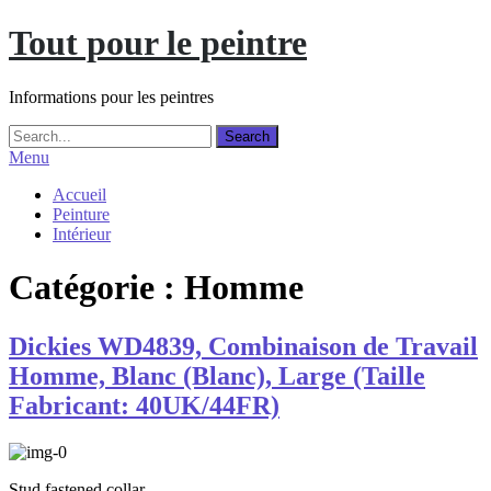
Skip
Tout pour le peintre
to
content
Informations pour les peintres
Menu
Accueil
Peinture
Intérieur
Catégorie :
Homme
Dickies WD4839, Combinaison de Travail
Homme, Blanc (Blanc), Large (Taille
Fabricant: 40UK/44FR)
Stud fastened collar.