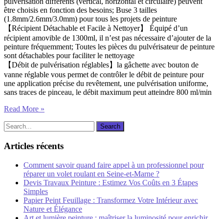
pulvérisation différents (vertical, horizontal et circulaire) peuvent
être choisis en fonction des besoins; Buse 3 tailles
(1.8mm/2.6mm/3.0mm) pour tous les projets de peinture
【Récipient Détachable et Facile à Nettoyer】 Équipé d’un
récipient amovible de 1300ml, il n’est pas nécessaire d’ajouter de la
peinture fréquemment; Toutes les pièces du pulvérisateur de peinture
sont détachables pour faciliter le nettoyage
【Débit de pulvérisation réglables】la gâchette avec bouton de
vanne réglable vous permet de contrôler le débit de peinture pour
une application précise du revêtement, une pulvérisation uniforme,
sans traces de pinceau, le débit maximum peut atteindre 800 ml/min
Read More »
Articles récents
Comment savoir quand faire appel à un professionnel pour
réparer un volet roulant en Seine-et-Marne ?
Devis Travaux Peinture : Estimez Vos Coûts en 3 Étapes
Simples
Papier Peint Feuillage : Transformez Votre Intérieur avec
Nature et Élégance
Art et lumière peinture : maîtriser la luminosité pour enrichir