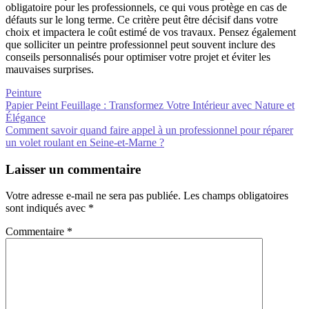
obligatoire pour les professionnels, ce qui vous protège en cas de
défauts sur le long terme. Ce critère peut être décisif dans votre
choix et impactera le coût estimé de vos travaux. Pensez également
que solliciter un peintre professionnel peut souvent inclure des
conseils personnalisés pour optimiser votre projet et éviter les
mauvaises surprises.
Peinture
Navigation
Papier Peint Feuillage : Transformez Votre Intérieur avec Nature et
Élégance
de
Comment savoir quand faire appel à un professionnel pour réparer
l’article
un volet roulant en Seine-et-Marne ?
Laisser un commentaire
Votre adresse e-mail ne sera pas publiée.
Les champs obligatoires
sont indiqués avec
*
Commentaire
*