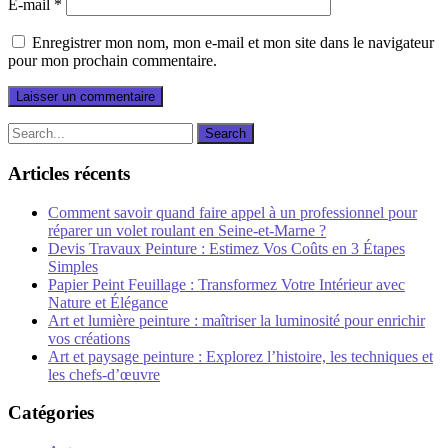
E-mail
*
Enregistrer mon nom, mon e-mail et mon site dans le navigateur
pour mon prochain commentaire.
Articles récents
Comment savoir quand faire appel à un professionnel pour
réparer un volet roulant en Seine-et-Marne ?
Devis Travaux Peinture : Estimez Vos Coûts en 3 Étapes
Simples
Papier Peint Feuillage : Transformez Votre Intérieur avec
Nature et Élégance
Art et lumière peinture : maîtriser la luminosité pour enrichir
vos créations
Art et paysage peinture : Explorez l’histoire, les techniques et
les chefs-d’œuvre
Catégories